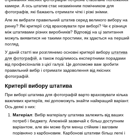
камери. А ось штатив стає незамінним помічником для
фотографів, які бажають отримати чіткі і різкі знімки.
Але як вибрати правильний штатив серед великого вибору на
ринку? Які критерії слід враховувати при виборі? Чи є різниця
між штативами різних виробників? Відповіді на ці запитання
можуть виявитися не такими простими, як здається на перший
погляд.
У даній статті ми розглянемо основні критерії вибору
штатива
для фотографій
, а також поділимось експертними порадами
від професіоналів з цієї галузі. Це допоможе вам зробити
правильний вибір і отримати задоволення від якісних
фотографій.
Критерії вибору штатива
При виборі штатива для фотографій варто враховувати кілька
важливих критеріїв, які допоможуть знайти найкращий варіант.
Ось деякі з них:
Матеріал
: Вибір матеріалу штатива залежить від ваших
потреб і бюджету. Алюміній зазвичай є більш доступним
варіантом, але він може бути менш стійким і ваговим
порівняно з карбоновим. Карбонові штативи більш легкі і