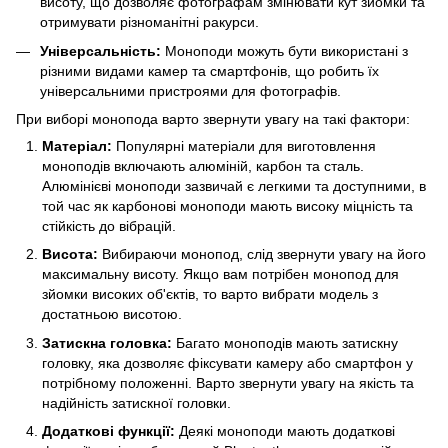
висоту, що дозволяє фотографам змінювати кут зйомки та
отримувати різноманітні ракурси.
Універсальність:
Моноподи можуть бути використані з
різними видами камер та смартфонів, що робить їх
універсальними пристроями для фотографів.
При виборі монопода варто звернути увагу на такі фактори:
Матеріал:
Популярні матеріали для виготовлення
моноподів включають алюміній, карбон та сталь.
Алюмінієві моноподи зазвичай є легкими та доступними, в
той час як карбонові моноподи мають високу міцність та
стійкість до вібрацій.
Висота:
Вибираючи монопод, слід звернути увагу на його
максимальну висоту. Якщо вам потрібен монопод для
зйомки високих об'єктів, то варто вибрати модель з
достатньою висотою.
Затискна головка:
Багато моноподів мають затискну
головку, яка дозволяє фіксувати камеру або смартфон у
потрібному положенні. Варто звернути увагу на якість та
надійність затискної головки.
Додаткові функції:
Деякі моноподи мають додаткові