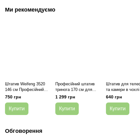
Ми рекомендуємо
Штатив Weifeng 3520
Професійний штатив
Штатив для теле
146 см Професійний
тринога 170 см для
та камери в чохлі
для фотоапарата
телефону та камери
см NeePho NP 88
750 грн
1 299 грн
640 грн
телефону
Купити
Купити
Купити
Обговорення