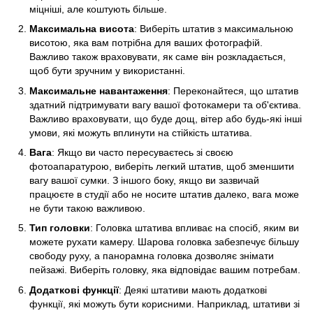
міцніші, але коштують більше.
Максимальна висота
: Виберіть штатив з максимальною
висотою, яка вам потрібна для ваших фотографій.
Важливо також враховувати, як саме він розкладається,
щоб бути зручним у використанні.
Максимальне навантаження
: Переконайтеся, що штатив
здатний підтримувати вагу вашої фотокамери та об'єктива.
Важливо враховувати, що буде дощ, вітер або будь-які інші
умови, які можуть вплинути на стійкість штатива.
Вага
: Якщо ви часто пересуваєтесь зі своєю
фотоапаратурою, виберіть легкий штатив, щоб зменшити
вагу вашої сумки. З іншого боку, якщо ви зазвичай
працюєте в студії або не носите штатив далеко, вага може
не бути такою важливою.
Тип головки
: Головка штатива впливає на спосіб, яким ви
можете рухати камеру. Шарова головка забезпечує більшу
свободу руху, а панорамна головка дозволяє знімати
пейзажі. Виберіть головку, яка відповідає вашим потребам.
Додаткові функції
: Деякі штативи мають додаткові
функції, які можуть бути корисними. Наприклад, штативи зі