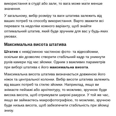
використання в студії або зали, то вага може мати менше
значення.
У загальному, вибір розміру та ваги штатива залежить від
ваших потреб та способу використання. Варто зважити всі
переваги та недоліки кожного варіанту, щоб знайти
оптимальний штатив, який буде зручним для вас у будь-яких
умовах.
Максимальна висота штатива
Штатив
є невід'ємною частиною фото- та відеозйомки,
оскільки він дозволяє створити стабільний кадр та уникнути
рухів камери під час зйомки. Одним з важливих параметрів
при виборі штатива є його
максимальна висота
.
Максимальна висота штатива визначається довжиною його
ніжок та центральної колонки. Вибір висоти штатива залежить
від ваших потреб та стилю зйомки. Наприклад, якщо ви
знімаєте пейзажі або архітектуру, то можливо, зручною буде
висока висота, щоб отримувати широкі ракурси. У той же час,
якщо ви займаєтесь макрофотографією, то можливо, зручною
буде низька висота, щоб забезпечити стабільність при зйомці
знизу.