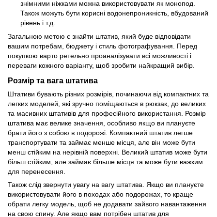
знімними ніжками можна використовувати як монопод.
Також можуть бути корисні водонепроникність, вбудований
рівень і т.д.
Загальною метою є знайти штатив, який буде відповідати
вашим потребам, бюджету і стиль фотографування. Перед
покупкою варто ретельно проаналізувати всі можливості і
переваги кожного варіанту, щоб зробити найкращий вибір.
Розмір та вага штатива
Штативи бувають різних розмірів, починаючи від компактних та
легких моделей, які зручно поміщаються в рюкзак, до великих
та масивних штативів для професійного використання. Розмір
штатива має велике значення, особливо якщо ви плануєте
брати його з собою в подорожі. Компактний штатив легше
транспортувати та займає менше місця, але він може бути
менш стійким на нерівній поверхні. Великий штатив може бути
більш стійким, але займає більше місця та може бути важким
для перенесення.
Також слід звернути увагу на вагу штатива. Якщо ви плануєте
використовувати його в походах або подорожах, то краще
обрати легку модель, щоб не додавати зайвого навантаження
на свою спину. Але якщо вам потрібен штатив для