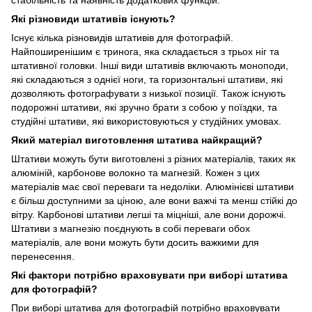
стабільність та наявність додаткових функцій.
Які різновиди штативів існують?
Існує кілька різновидів штативів для фотографій.
Найпоширенішим є тринога, яка складається з трьох ніг та
штативної головки. Інші види штативів включають моноподи,
які складаються з однієї ноги, та горизонтальні штативи, які
дозволяють фотографувати з низької позиції. Також існують
подорожні штативи, які зручно брати з собою у поїздки, та
студійні штативи, які використовуються у студійних умовах.
Який матеріал виготовлення штатива найкращий?
Штативи можуть бути виготовлені з різних матеріалів, таких як
алюміній, карбонове волокно та магнезій. Кожен з цих
матеріалів має свої переваги та недоліки. Алюмінієві штативи
є більш доступними за ціною, але вони важчі та менш стійкі до
вітру. Карбонові штативи легші та міцніші, але вони дорожчі.
Штативи з магнезію поєднують в собі переваги обох
матеріалів, але вони можуть бути досить важкими для
перенесення.
Які фактори потрібно враховувати при виборі штатива
для фотографій?
При виборі штатива для фотографій потрібно враховувати