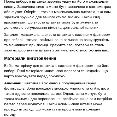
Перед вибором штатива зверніть увагу на його максимальну
висоту. Зазначена висота може бути зазначена в сантиметрах
або футах. Оберіть штатив з максимальною висотою, яка вам
здається зручною для вашого стилю зйомки. Також слід
враховувати, що висота штатива може бути змінена за
допомогою регулювання ніжок та центральної колонки.
Загалом, максимальна висота штатива є важливим фактором
при виборі штатива, оскільки вона впливає на вашу зручність
та можливості при зйомці. Врахуйте свої потреби та стиль
зйомки, щоб знайти штатив з оптимальною висотою для вас.
Матеріали виготовлення
Вибір матеріалу для штатива є важливим фактором при його
виборі. Різні матеріали мають свої переваги та недоліки, що
варто враховувати перед покупкою.
Алюміній:
штативи з алюмінію є популярними серед
фотографів. Вони володіють високою міцністю та стійкістю, а
також відносно невеликою вагою. Однак, вони можуть бути
трохи важкими для перенесення, особливо якщо вам потрібно
багато переміщуватися. Також алюмінієвий штатив може
проводити холод, що може стати проблемою в холодну
погоду.