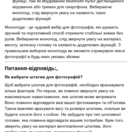
функції, такі як вбудований Bluetooth-пульт дистанційного
керування або тримач для смартфона. Вибираючи
монопод, слід звернути увагу на наявність таких
додаткових функцій.
Моноподи - це чудовий вибір для фотографів, які шукають
зручний та портативний спосіб отримати стабільні знімки без
рухів. Вибираючи монопод, слід звернути увагу на матеріал,
висоту, затискну головку та наявність додаткових функцій. З
правильним вибором монопода ви зможете отримувати якісні
фотографії в будь-яких умовах зйомки.
Питання-відповідь:,
Як вибрати штатив для фотографій?
Щоб вибрати штатив для фотографій, необхідно враховувати
кілька факторів. По-перше, ви повинні звернути увагу на
максимальне навантаження, яке штатив може витримати.
Воно повинно відповідати вазі вашої фотокамери та об'єктива.
Також важливо врахувати вагу та розміри штатива, оскільки ви
будете носити його з собою. Не забудьте про тип штативної
головки, яка повинна відповідати вашим потребам. Крім того,
зверніть увагу на матеріал виготовлення штатива, його