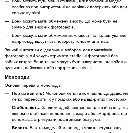
Вони можуть бути менш стійкими, ніж професійні моделі,
особливо при використанні на нерівних поверхнях або при
сильному вітрі.
Вони можуть мати обмежену висоту, що може бути не
зручно для високих фотографів.
Вони можуть мати обмежені можливості по налаштуванню,
наприклад, відсутність повороту головки штатива.
Звичайні штативи є ідеальним вибором для початківців
фотографів, які хочуть отримати стабільні фотографії без
зайвих витрат. Вони також можуть бути використані для зйомки
вуличних, пейзажних або портретних знімків.
Моноподи
Основні переваги моноподів:
Портативність:
Моноподи легкі та компактні, що дозволяє
легко переносити їх у поїздках або на відкритих просторах.
Стабільність:
Завдяки одній нозі, моноподи забезпечують
відносно стабільне положення камери або смартфона, що
допомагає отримувати якісні знімки без рухів.
Висота:
Багато моделей моноподів мають регульовану