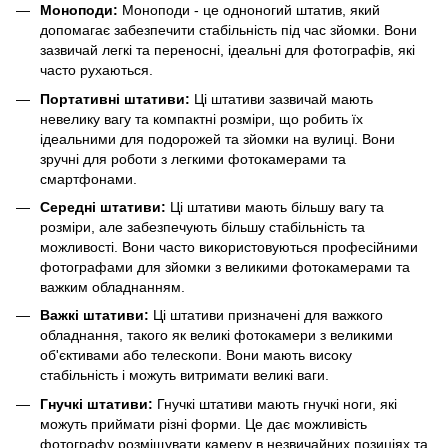
Моноподи:
Моноподи - це одноногий штатив, який
допомагає забезпечити стабільність під час зйомки. Вони
зазвичай легкі та переносні, ідеальні для фотографів, які
часто рухаються.
Портативні штативи:
Ці штативи зазвичай мають
невелику вагу та компактні розміри, що робить їх
ідеальними для подорожей та зйомки на вулиці. Вони
зручні для роботи з легкими фотокамерами та
смартфонами.
Середні штативи:
Ці штативи мають більшу вагу та
розміри, але забезпечують більшу стабільність та
можливості. Вони часто використовуються професійними
фотографами для зйомки з великими фотокамерами та
важким обладнанням.
Важкі штативи:
Ці штативи призначені для важкого
обладнання, такого як великі фотокамери з великими
об'єктивами або телескопи. Вони мають високу
стабільність і можуть витримати великі ваги.
Гнучкі штативи:
Гнучкі штативи мають гнучкі ноги, які
можуть приймати різні форми. Це дає можливість
фотографу розміщувати камеру в незвичайних позиціях та