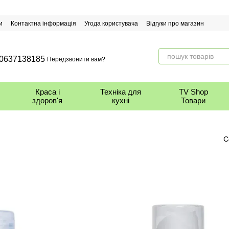
и
Контактна інформація
Угода користувача
Відгуки про магазин
0637138185
Передзвонити вам?
Краса і
Техніка для
TV Shop
здоров'я
кухні
Товари
С