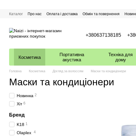
Перейти до основного контенту
Каталог
Про нас
Оплата і доставка
Обмін та повернення
Новин
+380637138185
+38
Портативна
Техніка для
Косметика
акустика
дому
Головна
Косметика
Догляд за волоссям
Маски та кондиціонери
Маски та кондиціонери
2
Новинка
6
Хіт
Бренд
1
K18
4
Olaplex