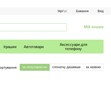
Укр
Рус
Бажання
Вхід
Мій кошик
Аксессуари для
Іграшки
Автотовари
телефону
за популярністю
спочатку дешевше
за назвою
ортування: