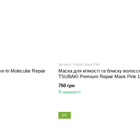
Артикул: Repair Mask Pink
ve-In Molecular Repair
Маска для м’якості та блиску волосс
TSUBAKI Premium Repair Mask Pink 1
750 грн
В наявності
ХІТ