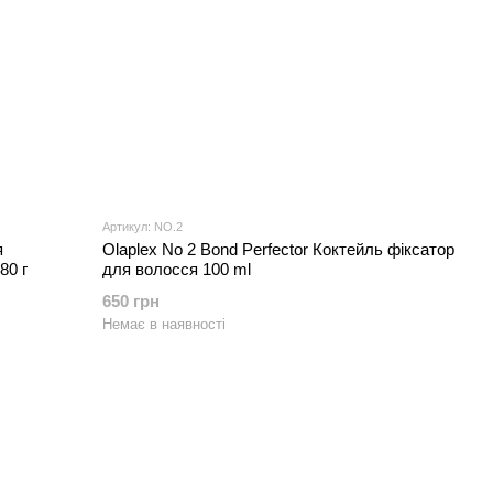
Артикул: NO.2
я
Olaplex No 2 Bond Perfector Коктейль фіксатор
80 г
для волосся 100 ml
650 грн
Немає в наявності