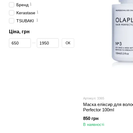
1
Бренд
1
Kerastase
1
TSUBAKI
Ціна, грн
Від Ціна, грн
До Ціна, грн
ОК
Артикул: 3365
Маска еліксир для воло
Perfector 100ml
850 грн
В наявності