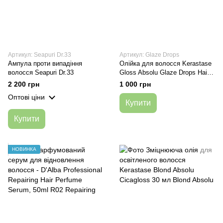
Артикул: Seapuri Dr.33
Артикул: Glaze Drops
Ампула проти випадіння
Олійка для волосся Kerastase
волосся Seapuri Dr.33
Gloss Absolu Glaze Drops Hair
Oil 45ml
2 200 грн
1 000 грн
Оптові ціни
Купити
Купити
НОВИНКА