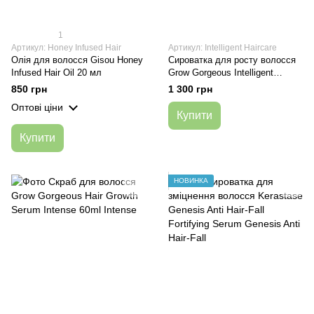
1
Артикул: Honey Infused Hair
Артикул: Intelligent Haircare
Олія для волосся Gisou Honey
Сироватка для росту волосся
Infused Hair Oil 20 мл
Grow Gorgeous Intelligent
Haircare Original 60 ml
850 грн
1 300 грн
Оптові ціни
Купити
Купити
НОВИНКА