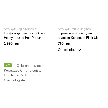
Артикул: Negin Mirsalehi
Артикул: L'huile Originale
Парфум для волосся Gisou
Термозахисна олія для
Honey Infused Hair Perfume
волосся Kerastase Elixir Ultime
Negin Mirsalehi 50ml
L'Huile Originale 30 мл
1 990 грн
790 грн
Оптові ціни
ХІТ