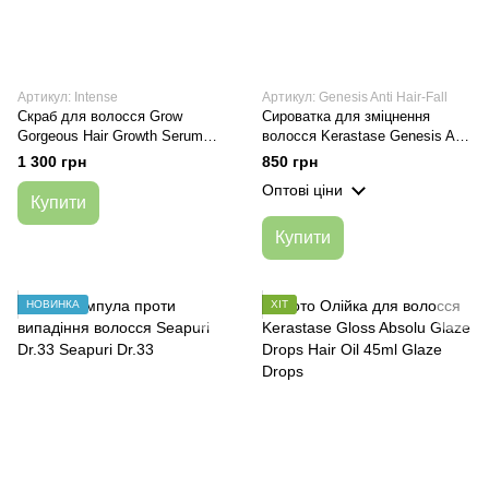
Артикул: Intense
Артикул: Genesis Anti Hair-Fall
Скраб для волосся Grow
Сироватка для зміцнення
Gorgeous Hair Growth Serum
волосся Kerastase Genesis Anti
Intense 60ml
Hair-Fall Fortifying Serum, 30 мл
1 300 грн
850 грн
Оптові ціни
Купити
Купити
НОВИНКА
ХІТ