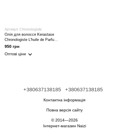
Артикул: Chronologiste
Олія для волосся Kerastase
Chronologiste L'huile de Parfum
30 ml
950 грн
Оптові ціни
+380637138185
+380637138185
Контактна інформація
Повна версія сайту
© 2014—2026
Інтернет-магазин Naizi