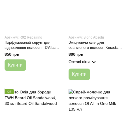
Артикул: R02 Repairing
Артикул: Blond Absolu
Парфумований серум для
Зміцнююча олія для
відновлення волосся - D'Alba
освітленого волосся Kerastase
Professional Repairing Hair
Blond Absolu Cicagloss 30 мл
850 грн
890 грн
Perfume Serum, 50ml
Оптові ціни
Купити
Купити
ХІТ