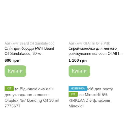
Артикул: Beard Oil Sandalwood
Артикул: OI All In One Milk
Олія для бороди FWH Beard
Спрей-молочко для легкого
Oil Sandalwood, 30 мл
розчісування волосся OI All In
One Milk 135 мл
600 грн
1 100 грн
Купити
Купити
ХІТ
НОВИНКА
ХІТ