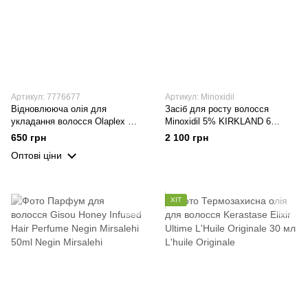
Артикул: 7776677
Артикул: Minoxidil
Відновлююча олія для
Засіб для росту волосся
укладання волосся Olaplex №7
Minoxidil 5% KIRKLAND 6
Bonding Oil 30 ml
флаконів
650 грн
2 100 грн
Оптові ціни
ХІТ