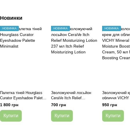
Новинки
НОВИНКА
НОВИНКА
НОВИНКА
Палетка тіней Hourglass
Зволожуючий лосьйон
Зволожуючий к
Curator Eyeshadow Palette
CeraVe Itch Relief
обличчя VICHY 
Minimalist
Moisturizing Lotion 237 мл
72H Moisture Bo
1 800 грн
700 грн
950 грн
Cream, 50 мл
Купити
Купити
Купити