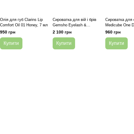
Олія для губ Clarins Lip
Сироватка для вій і брів
Сироватка для 
Comfort Oil 01 Honey, 7 мл
Gemsho Eyelash &
Medicube One 
Eyebrow Multi-active
Exosome Shot 
950 грн
2 100 грн
960 грн
Serum, 3 мл
Ampoule 7500
Купити
Купити
Купити