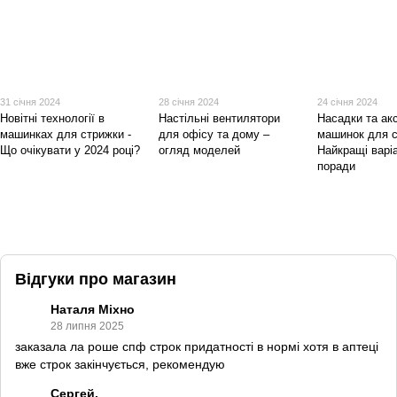
31 січня 2024
28 січня 2024
24 січня 2024
Новітні технології в
Настільні вентилятори
Насадки та ак
машинках для стрижки -
для офісу та дому –
машинок для с
Що очікувати у 2024 році?
огляд моделей
Найкращі варі
поради
Відгуки про магазин
Наталя Міхно
28 липня 2025
заказала ла роше спф строк придатності в нормі хотя в аптеці
вже строк закінчується, рекомендую
Сергей.