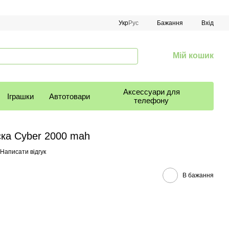
Укр
Рус
Бажання
Вхід
Мій кошик
Аксессуари для
Іграшки
Автотовари
телефону
ка Cyber ​​2000 mah
Написати відгук
В бажання