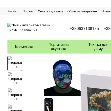
Перейти до основного контенту
Каталог
Про нас
Оплата і доставка
Обмін та повернення
Новин
+380637138185
+38
Портативна
Техніка для
Косметика
акустика
дому