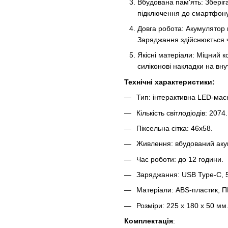
Вбудована пам'ять: Збері
підключення до смартфону
Довга робота: Акумулятор 
Заряджання здійснюється ч
Якісні матеріали: Міцний к
силіконові накладки на вну
Технічні характеристики:
Тип: інтерактивна LED-мас
Кількість світлодіодів: 2074.
Піксельна сітка: 46х58.
Живлення: вбудований аку
Час роботи: до 12 години.
Заряджання: USB Type-C, 
Матеріали: ABS-пластик, ПВ
Розміри: 225 х 180 х 50 мм
Комплектація
: