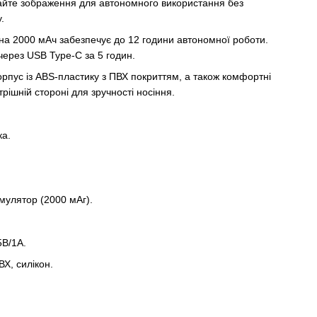
гайте зображення для автономного використання без
.
на 2000 мАч забезпечує до 12 години автономної роботи.
ерез USB Type-C за 5 годин.
орпус із ABS-пластику з ПВХ покриттям, а також комфортні
трішній стороні для зручності носіння.
ка.
мулятор (2000 мАг).
5В/1А.
Х, силікон.
.