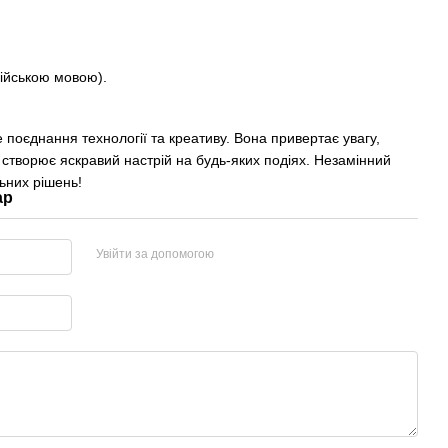
лійською мовою).
е поєднання технології та креативу. Вона привертає увагу,
а створює яскравий настрій на будь-яких подіях. Незамінний
ьних рішень!
ар
Увійти за допомогою