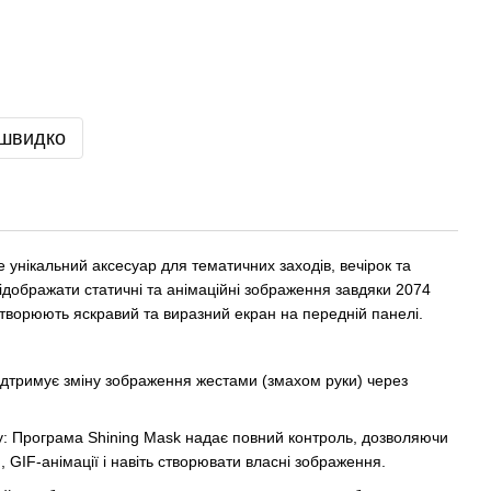
 швидко
це унікальний аксесуар для тематичних заходів, вечірок та
дображати статичні та анімаційні зображення завдяки 2074
створюють яскравий та виразний екран на передній панелі.
ідтримує зміну зображення жестами (змахом руки) через
у: Програма Shining Mask надає повний контроль, дозволяючи
, GIF-анімації і навіть створювати власні зображення.