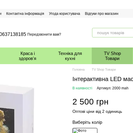
и
Контактна інформація
Угода користувача
Відгуки про магазин
0637138185
Передзвонити вам?
Краса і
Техніка для
TV Shop
здоров'я
кухні
Товари
Головна
TV Shop Товари
Інтерактивна LED мас
В наявності
Артикул: 2000 mah
2 500 грн
Оптові ціни від 2 одиниць
Виберіть колір