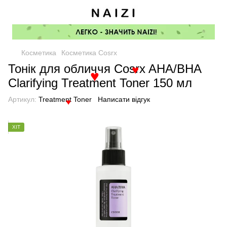
Косметика
Косметика Cosrx
Тонік для обличчя Cosrx AHA/BHA
♥
♥
Clarifying Treatment Toner 150 мл
Артикул:
Treatment Toner
Написати відгук
♥
ХІТ