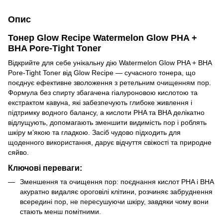
Опис
Тонер Glow Recipe Watermelon Glow PHA +
BHA Pore-Tight Toner
Відкрийте для себе унікальну дію Watermelon Glow PHA + BHA
Pore-Tight Toner від Glow Recipe — сучасного тонера, що
поєднує ефективне зволоження з ретельним очищенням пор.
Формула без спирту збагачена гіалуроновою кислотою та
екстрактом кавуна, які забезпечують глибоке живлення і
підтримку водного балансу, а кислоти PHA та BHA делікатно
відлущують, допомагають зменшити видимість пор і роблять
шкіру м’якою та гладкою. Засіб чудово підходить для
щоденного використання, дарує відчуття свіжості та природне
сяйво.
Ключові переваги:
Зменшення та очищення пор: поєднання кислот PHA і BHA
акуратно видаляє ороговілі клітини, розчиняє забруднення
всередині пор, не пересушуючи шкіру, завдяки чому вони
стають менш помітними.