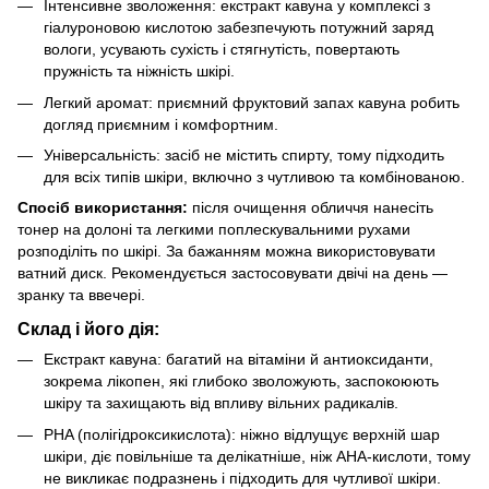
Інтенсивне зволоження: екстракт кавуна у комплексі з
гіалуроновою кислотою забезпечують потужний заряд
вологи, усувають сухість і стягнутість, повертають
пружність та ніжність шкірі.
Легкий аромат: приємний фруктовий запах кавуна робить
догляд приємним і комфортним.
Універсальність: засіб не містить спирту, тому підходить
для всіх типів шкіри, включно з чутливою та комбінованою.
Спосіб використання:
після очищення обличчя нанесіть
тонер на долоні та легкими поплескувальними рухами
розподіліть по шкірі. За бажанням можна використовувати
ватний диск. Рекомендується застосовувати двічі на день —
зранку та ввечері.
Склад і його дія:
Екстракт кавуна: багатий на вітаміни й антиоксиданти,
зокрема лікопен, які глибоко зволожують, заспокоюють
шкіру та захищають від впливу вільних радикалів.
PHA (полігідроксикислота): ніжно відлущує верхній шар
шкіри, діє повільніше та делікатніше, ніж AHA-кислоти, тому
не викликає подразнень і підходить для чутливої шкіри.