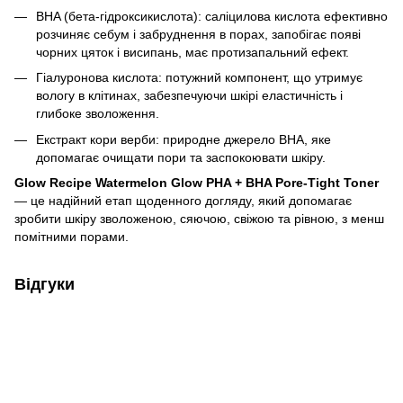
BHA (бета-гідроксикислота): саліцилова кислота ефективно
розчиняє себум і забруднення в порах, запобігає появі
чорних цяток і висипань, має протизапальний ефект.
Гіалуронова кислота: потужний компонент, що утримує
вологу в клітинах, забезпечуючи шкірі еластичність і
глибоке зволоження.
Екстракт кори верби: природне джерело BHA, яке
допомагає очищати пори та заспокоювати шкіру.
Glow Recipe Watermelon Glow PHA + BHA Pore-Tight Toner
— це надійний етап щоденного догляду, який допомагає
зробити шкіру зволоженою, сяючою, свіжою та рівною, з менш
помітними порами.
Відгуки