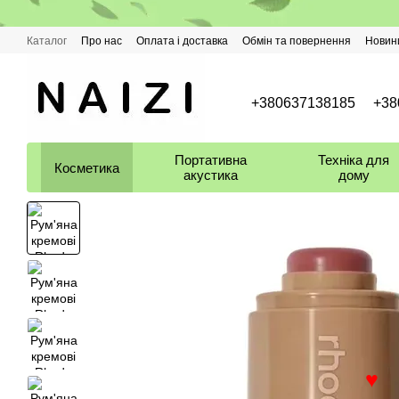
Перейти до основного контенту
♥
Каталог
Про нас
Оплата і доставка
Обмін та повернення
Новин
+380637138185
+38
Портативна
Техніка для
Косметика
акустика
дому