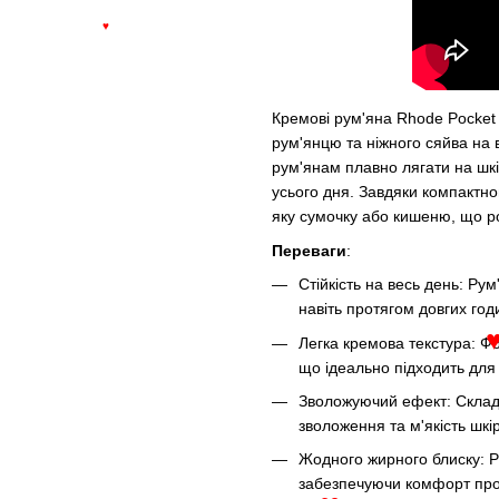
♥
Кремові рум'яна Rhode Pocket 
рум'янцю та ніжного сяйва на 
рум'янам плавно лягати на шкі
усього дня. Завдяки компактно
яку сумочку або кишеню, що ро
Переваги
:
Стійкість на весь день: Ру
навіть протягом довгих год
Легка кремова текстура: Ф
що ідеально підходить для
Зволожуючий ефект: Склад
зволоження та м'якість шкі
Жодного жирного блиску: Ру
забезпечуючи комфорт про