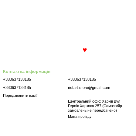
♥
Контактна інформація
+380637138185
+380637138185
+380637138185
ristart.store@gmail.com
Передзвонити вам?
Центральний офіс: Харків Вул
Героїв Харкова 257 (Самозабір
замовлень не передбачено)
Мапа проїзду