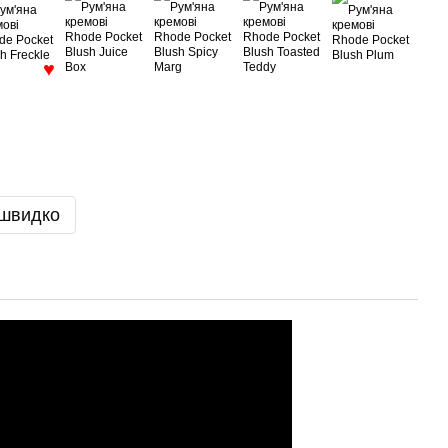
♥
 швидко
♥