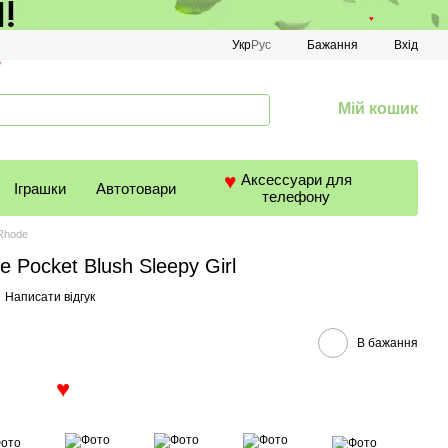
♥
Укр
Рус
Бажання
Вхід
Мій кошик
Аксессуари для
Іграшки
Автотовари
телефону
♥
Rhode
 Pocket Blush Sleepy Girl
Написати відгук
В бажання
♥