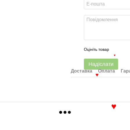
♥
Оцініть товар
♥
Надіслати
Доставка
Оплата
Гар
♥
♥