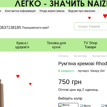
и
Контактна інформація
Угода користувача
Відгуки про магазин
♥
♥
0637138185
Передзвонити вам?
Краса і
Техніка для
TV Shop
здоров'я
кухні
Товари
Головна
Косметика
Косметика 
Рум'яна кремові Rhode
В наявності
Артикул: Sleepy Girl
750 грн
♥
Оптові ціни від 2 одиниць
♥
Виберіть колір