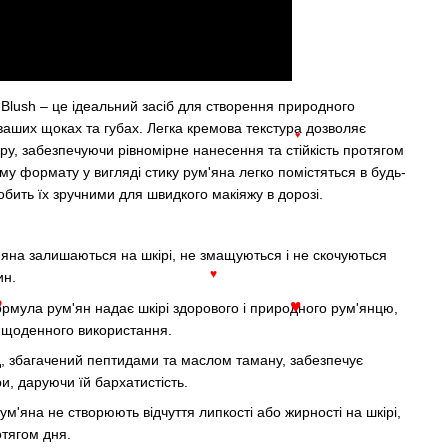
Blush – це ідеальний засіб для створення природного
ваших щоках та губах. Легка кремова текстура дозволяє
ру, забезпечуючи рівномірне нанесення та стійкість протягом
♥
му формату у вигляді стику рум'яна легко помістяться в будь-
бить їх зручними для швидкого макіяжу в дорозі.
м'яна залишаються на шкірі, не змащуються і не скочуються
ин.
♥
ормула рум'ян надає шкірі здорового і природного рум'янцю,
 щоденного використання.
♥
♥
, збагачений пептидами та маслом таману, забезпечує
ри, даруючи їй бархатистість.
м'яна не створюють відчуття липкості або жирності на шкірі,
тягом дня.