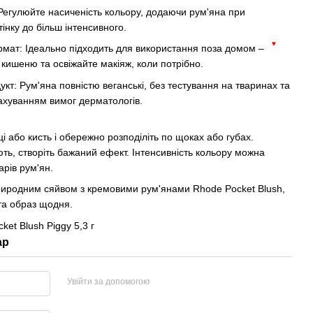
Регулюйте насиченість кольору, додаючи рум'яна при
дтінку до більш інтенсивного.
мат: Ідеально підходить для використання поза домом –
♥
 кишеню та освіжайте макіяж, коли потрібно.
кт: Рум'яна повністю веганські, без тестування на тваринах та
рахуванням вимог дерматологів.
і або кисть і обережно розподіліть по щоках або губах.
ь, створіть бажаний ефект. Інтенсивність кольору можна
арів рум'ян.
риродним сяйвом з кремовими рум'янами Rhode Pocket Blush,
 та образ щодня.
ар
Увійти за допомогою