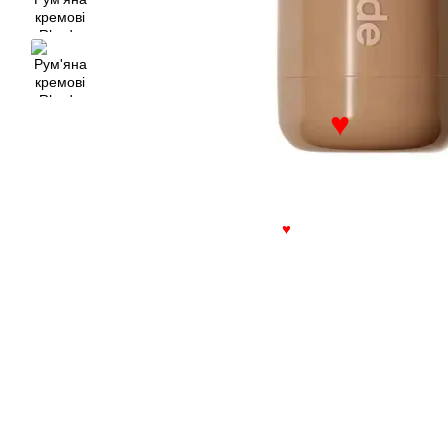
♥
♥
♥