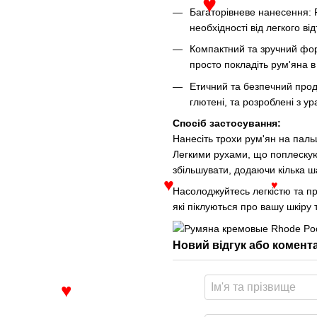
Багаторівневе нанесення: 
необхідності від легкого ві
♥
Компактний та зручний фор
просто покладіть рум'яна в
Етичний та безпечний проду
глютені, та розроблені з у
Спосіб застосування:
Нанесіть трохи рум'ян на пальц
Легкими рухами, що поплескуют
збільшувати, додаючи кілька ш
Насолоджуйтесь легкістю та п
♥
які піклуються про вашу шкіру
♥
Новий відгук або комент