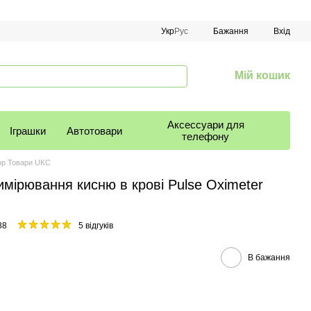
Укр
Рус
Бажання
Вхід
Мій кошик
Аксессуари для
Іграшки
Автотовари
телефону
op Товари UKC
мірювання кисню в крові Pulse Oximeter
88
5 відгуків
В бажання