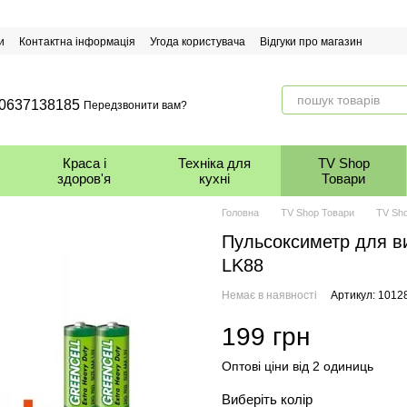
и
Контактна інформація
Угода користувача
Відгуки про магазин
0637138185
Передзвонити вам?
Краса і
Техніка для
TV Shop
здоров'я
кухні
Товари
Головна
TV Shop Товари
TV Sh
Пульсоксиметр для ви
LK88
Немає в наявності
Артикул: 1012
199 грн
Оптові ціни від 2 одиниць
Виберіть колір