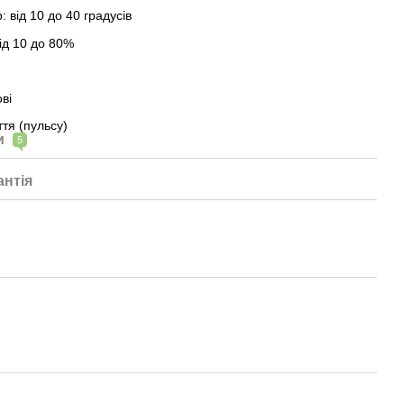
 від 10 до 40 градусів
від 10 до 80%
ві
тя (пульсу)
и
5
антія