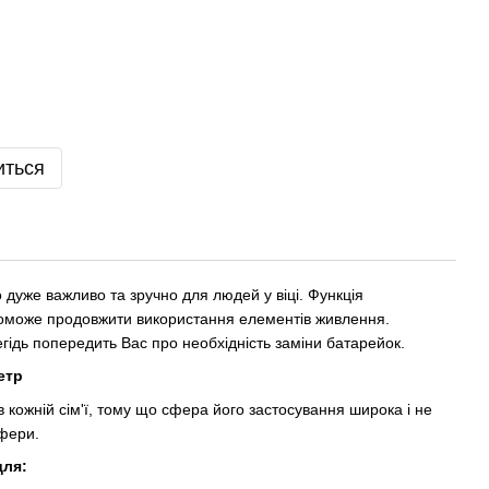
иться
о дуже важливо та зручно для людей у ​​віці. Функція
оможе продовжити використання елементів живлення.
егідь попередить Вас про необхідність заміни батарейок.
етр
 кожній сім'ї, тому що сфера його застосування широка і не
фери.
для: