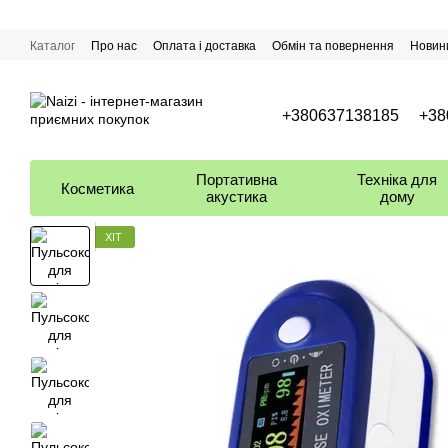
Перейти до основного контенту
Каталог
Про нас
Оплата і доставка
Обмін та повернення
Новин
+380637138185
+38
Портативна
Техніка для
Косметика
акустика
дому
ХІТ