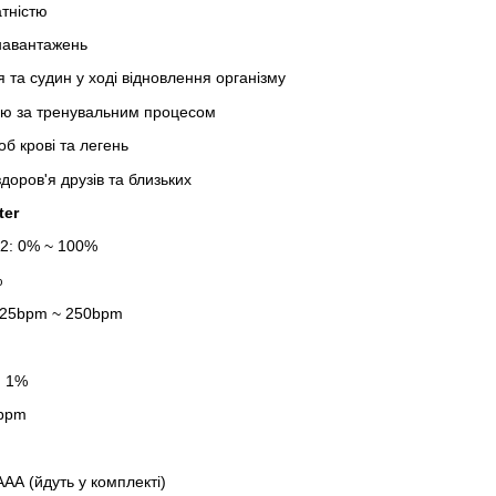
тністю
онавантажень
 та судин у ході відновлення організму
лю за тренувальним процесом
об крові та легень
доров'я друзів та близьких
ter
2: 0% ~ 100%
%
 25bpm ~ 250bpm
: 1%
1bpm
АА (йдуть у комплекті)