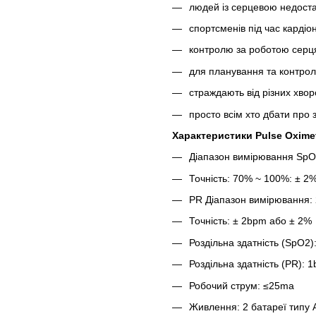
людей із серцевою недоста
спортсменів під час карді
контролю за роботою серця
для планування та контро
страждають від різних хвор
просто всім хто дбати про з
Характеристики Pulse Oxime
Діапазон вимірювання SpO
Точність: 70% ~ 100%: ± 2
PR Діапазон вимірювання:
Точність: ± 2bpm або ± 2%
Роздільна здатність (SpO2)
Роздільна здатність (PR): 
Робочий струм: ≤25ma
Живлення: 2 батареї типу А