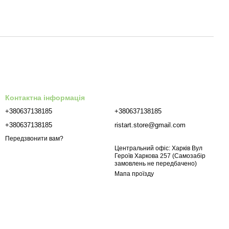
Контактна інформація
+380637138185
+380637138185
+380637138185
ristart.store@gmail.com
Передзвонити вам?
Центральний офіс: Харків Вул
Героїв Харкова 257 (Самозабір
замовлень не передбачено)
Мапа проїзду