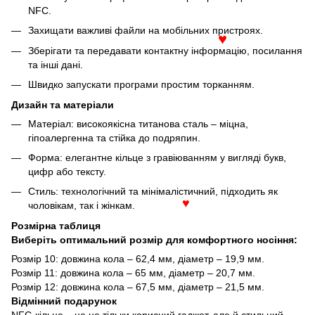
NFC.
Захищати важливі файли на мобільних пристроях.
♥
Зберігати та передавати контактну інформацію, посилання
та інші дані.
Швидко запускати програми простим торканням.
Дизайн та матеріали
Матеріал: високоякісна титанова сталь – міцна,
гіпоалергенна та стійка до подряпин.
Форма: елегантне кільце з гравіюванням у вигляді букв,
цифр або тексту.
Стиль: технологічний та мінімалістичний, підходить як
чоловікам, так і жінкам.
♥
Розмірна таблиця
Виберіть оптимальний розмір для комфортного носіння:
Розмір 10: довжина кола – 62,4 мм, діаметр – 19,9 мм.
Розмір 11: довжина кола – 65 мм, діаметр – 20,7 мм.
Розмір 12: довжина кола – 67,5 мм, діаметр – 21,5 мм.
Відмінний подарунок
NFC-кільце – це не тільки корисний гаджет, але й стильний