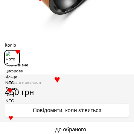
♥
Колір
♥
Немає в наявності
♥
450 грн
♥
Повідомити, коли з'явиться
♥
До обраного