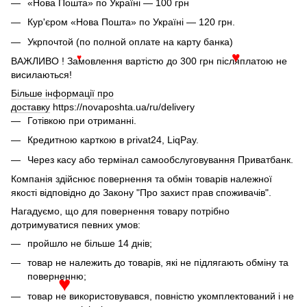
«Нова Пошта» по Україні — 100 грн
Кур'єром «Нова Пошта» по Україні — 120 грн.
Укрпочтой (по полной оплате на карту банка)
ВАЖЛИВО ! Замовлення вартістю до 300 грн післяплатою не
♥
♥
висилаються!
Більше інформації про
доставку
https://novaposhta.ua/ru/delivery
Готівкою при отриманні.
Кредитною карткою в privat24, LiqPay.
Через касу або термінал самообслуговування Приватбанк.
Компанія здійснює повернення та обмін товарів належної
якості відповідно до Закону "Про захист прав споживачів".
Нагадуємо, що для повернення товару потрібно
дотримуватися певних умов:
пройшло не більше 14 днів;
товар не належить до товарів, які не підлягають обміну та
поверненню;
♥
товар не використовувався, повністю укомплектований і не