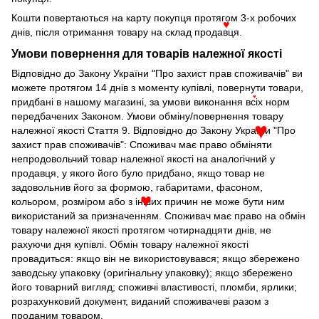
Кошти повертаються на карту покупця протягом 3-х робочих
днів, після отримання товару на склад продавця.
♥
Умови повернення для товарів належної якості
Відповідно до Закону України "Про захист прав споживачів" ви
можете протягом 14 днів з моменту купівлі, повернути товари,
придбані в нашому магазині, за умови виконання всіх норм
♥
передбачених Законом. Умови обміну/повернення товару
належної якості Стаття 9. Відповідно до Закону України "Про
♥
захист прав споживачів": Споживач має право обміняти
непродовольчий товар належної якості на аналогічний у
продавця, у якого його було придбано, якщо товар не
задовольнив його за формою, габаритами, фасоном,
кольором, розміром або з інших причин не може бути ним
♥
використаний за призначенням. Споживач має право на обмін
товару належної якості протягом чотирнадцяти днів, не
рахуючи дня купівлі. Обмін товару належної якості
провадиться: якщо він не використовувався; якщо збережено
заводську упаковку (оригінальну упаковку); якщо збережено
його товарний вигляд; споживчі властивості, пломби, ярлики;
розрахунковий документ, виданий споживачеві разом з
проданим товаром.