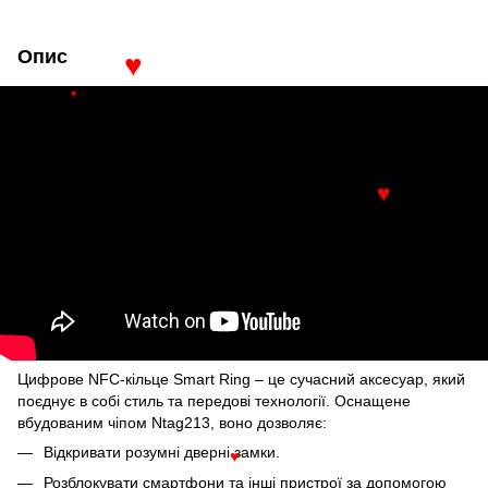
Опис
♥
♥
♥
Цифрове NFC-кільце Smart Ring – це сучасний аксесуар, який
поєднує в собі стиль та передові технології. Оснащене
вбудованим чіпом Ntag213, воно дозволяє:
Відкривати розумні дверні замки.
♥
Розблокувати смартфони та інші пристрої за допомогою