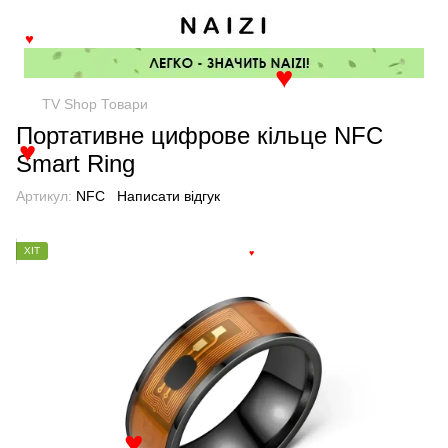
♥
♥
TV Shop Товари
Портативне цифрове кільце NFC
Smart Ring
♥
Артикул:
NFC
Написати відгук
ХІТ
♥