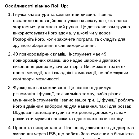
Особливості піаніно Roll Up:
Гнучка клавіатура та компактний дизайн: Піаніно
оснащено інноваційною гнучкою клавіатурою, яка легко
згортається у компактний рулон. Це дозволяє вам зручно
використовувати його вдома, у школі чи у дорозі.
Розгорніть його, коли захочете пограти, та складіть для
зручного зберігання після використання.
49 повнорозмірних клавіш: Інструмент має 49
повнорозмірних клавіш, що надає широкий діапазон
виконання різних музичних творів. Ви зможете грати як
прості мелодії, так і складніші композиції, не обмежуючи
свої творчі можливості.
Функціональні можливості: Це піаніно підтримує
різноманітні функції, такі як зміна темпу, вибір різних
музичних інструментів і запис вашої гри. Ці функції роблять
його відмінним вибором як для навчання, так і для розваг.
Вбудовані автопартитури та метроном допоможуть вам
розвивати музичні навички та вдосконалювати техніку.
Простота використання: Піаніно підключається до джерела
живлення через USB, що робить його сумісним з більшістю