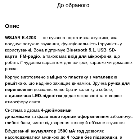
До обраного
Опис
WSJAR E-4203
— це сучасна портативна акустика, яка
поєднує потужне звучання, функціональність і зручність у
користуванні. Вона підтримує
Bluetooth 5.1
,
USB
,
SD-
карти
,
FM-радіо
, а також має
вхід для мікрофона
, що
робить її чудовим варіантом для вечірок, караоке чи домашніх
розваг.
Корпус виготовлено з
міцного пластику
з
металевою
решіткою
, що надійно захищає динаміки. Зручна
ручка для
перенесення
дозволяє легко брати колонку з собою,
а
динамічна LED-підсвітка
додає яскравості та створює
атмосферу свята.
Система з двома
4-дюймовими
динаміками
та
фазоінверторним оформленням
забезпечує
глибокі баси, чисте відтворення голосу й об’ємне звучання.
Вбудований
акумулятор 1500 мА·год
дозволяє
насолоджуватися музикою до
4 годин без підзарядки
, а