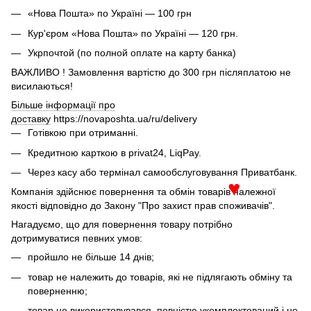
«Нова Пошта» по Україні — 100 грн
Кур'єром «Нова Пошта» по Україні — 120 грн.
Укрпочтой (по полной оплате на карту банка)
ВАЖЛИВО ! Замовлення вартістю до 300 грн післяплатою не
висилаються!
Більше інформації про
доставку
https://novaposhta.ua/ru/delivery
Готівкою при отриманні.
Кредитною карткою в privat24, LiqPay.
Через касу або термінал самообслуговування Приватбанк.
Компанія здійснює повернення та обмін товарів належної
♥
якості відповідно до Закону "Про захист прав споживачів".
Нагадуємо, що для повернення товару потрібно
дотримуватися певних умов:
пройшло не більше 14 днів;
товар не належить до товарів, які не підлягають обміну та
поверненню;
товар не використовувався, повністю укомплектований і не