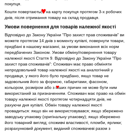
покупця.
Кошти повертаються на карту покупця протягом 3-х робочих
♥
днів, після отримання товару на склад продавця.
Умови повернення для товарів належної якості
Відповідно до Закону України "Про захист прав споживачів" ви
можете протягом 14 днів з моменту купівлі, повернути товари,
придбані в нашому магазині, за умови виконання всіх норм
передбачених Законом. Умови обміну/повернення товару
належної якості Стаття 9. Відповідно до Закону України "Про
захист прав споживачів": Споживач має право обміняти
непродовольчий товар належної якості на аналогічний у
продавця, у якого його було придбано, якщо товар не
задовольнив його за формою, габаритами, фасоном,
кольором, розміром або з інших причин не може бути ним
♥
використаний за призначенням. Споживач має право на обмін
товару належної якості протягом чотирнадцяти днів, не
рахуючи дня купівлі. Обмін товару належної якості
провадиться: якщо він не використовувався; якщо збережено
заводську упаковку (оригінальну упаковку); якщо збережено
його товарний вигляд; споживчі властивості, пломби, ярлики;
розрахунковий документ, виданий споживачеві разом з