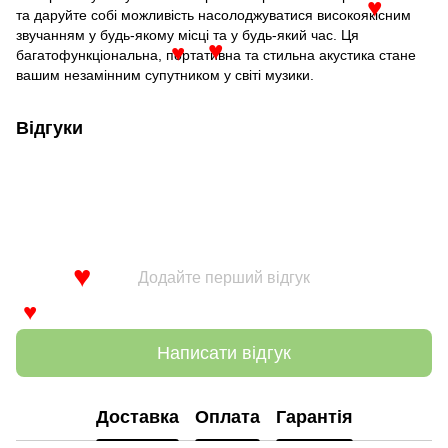
♥
та даруйте собі можливість насолоджуватися високоякісним
♥
звучанням у будь-якому місці та у будь-який час. Ця
багатофункціональна, портативна та стильна акустика стане
♥
♥
вашим незамінним супутником у світі музики.
Відгуки
Додайте перший відгук
♥
♥
Написати відгук
Доставка
Оплата
Гарантія