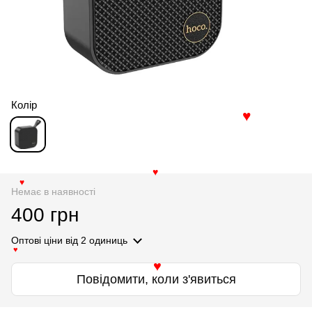
Колір
♥
♥
♥
Немає в наявності
400 грн
Оптові ціни
від 2 одиниць
♥
♥
Повідомити, коли з'явиться