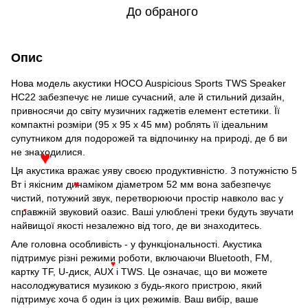
До обраного
Опис
Нова модель акустики HOCO Auspicious Sports TWS Speaker
HC22 забезпечує не лише сучасний, але й стильний дизайн,
привносячи до світу музичних гаджетів елемент естетики. Її
компактні розміри (95 x 95 x 45 мм) роблять її ідеальним
супутником для подорожей та відпочинку на природі, де б ви
не знаходилися.
♥
Ця акустика вражає уяву своєю продуктивністю. З потужністю 5
Вт і якісним динаміком діаметром 52 мм вона забезпечує
♥
чистий, потужний звук, перетворюючи простір навколо вас у
справжній звуковий оазис. Ваші улюблені треки будуть звучати
♥
найвищої якості незалежно від того, де ви знаходитесь.
Але головна особливість - у функціональності. Акустика
підтримує різні режими роботи, включаючи Bluetooth, FM,
♥
картку TF, U-диск, AUX і TWS. Це означає, що ви можете
насолоджуватися музикою з будь-якого пристрою, який
підтримує хоча б один із цих режимів. Ваш вибір, ваше