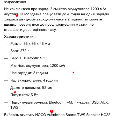
задоволення.
Не хвилюйтеся про заряд. З ємністю акумулятора 1200 мАг
акустика HC22 здатна працювати до 4 годин на одній зарядці.
♥
Завдяки швидкому зарядному часу в 2 години, ви можете
швидко повернутися до прослуховування музики, не
втрачаючи дорогоцінного часу.
Характеристики
:
Розмір: 95 x 95 x 45 мм
Вага: 272 г
Версія Bluetooth: 5.2
Місткість акумулятора: 1200 мАг
Час зарядки: 2 години
♥
Час використання: 4 години
Діаметр динаміка: 52 мм
Потужність: 5 Вт
♥
Підтримувані режими: Bluetooth, FM, TF-карта, USB, AUX,
TWS
Виберіть акустику HOCO Auspicious Sports TWS Speaker HC22