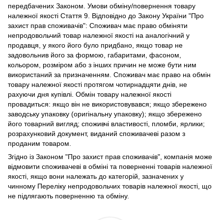
передбачених Законом. Умови обміну/повернення товару
належної якості Стаття 9. Відповідно до Закону України "Про
захист прав споживачів": Споживач має право обміняти
непродовольчий товар належної якості на аналогічний у
продавця, у якого його було придбано, якщо товар не
задовольнив його за формою, габаритами, фасоном,
кольором, розміром або з інших причин не може бути ним
використаний за призначенням. Споживач має право на обмін
товару належної якості протягом чотирнадцяти днів, не
рахуючи дня купівлі. Обмін товару належної якості
провадиться: якщо він не використовувався; якщо збережено
заводську упаковку (оригінальну упаковку); якщо збережено
його товарний вигляд; споживчі властивості, пломби, ярлики;
розрахунковий документ, виданий споживачеві разом з
проданим товаром.
Згідно із Законом "Про захист прав споживачів", компанія може
відмовити споживачеві в обміні та поверненні товарів належної
якості, якщо вони належать до категорій, зазначених у
чинному Переліку непродовольчих товарів належної якості, що
не підлягають поверненню та обміну.