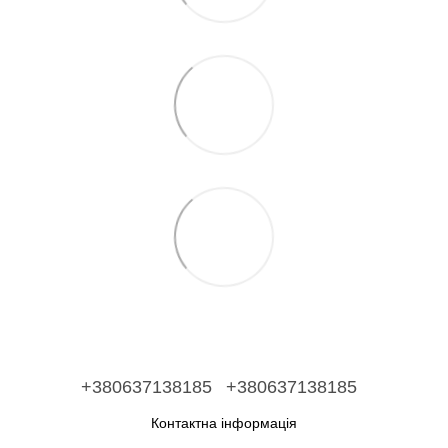
+380637138185
+380637138185
Контактна інформація