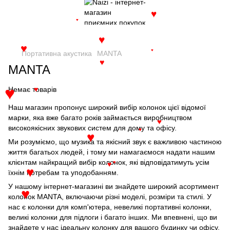
♥
♥
♥
♥
♥
Портативна акустика
MANTA
♥
MANTA
Немає товарів
♥
♥
Наш магазин пропонує широкий вибір колонок цієї відомої
марки, яка вже багато років займається виробництвом
♥
високоякісних звукових систем для дому та офісу.
♥
♥
Ми розуміємо, що музика та якісний звук є важливою частиною
життя багатьох людей, і тому ми намагаємося надати нашим
клієнтам найкращий вибір колонок, які відповідатимуть усім
♥
♥
♥
їхнім потребам та уподобанням.
У нашому інтернет-магазині ви знайдете широкий асортимент
♥
колонок MANTA, включаючи різні моделі, розміри та стилі. У
нас є колонки для комп'ютера, невеликі портативні колонки,
великі колонки для підлоги і багато інших. Ми впевнені, що ви
знайдете у нас ідеальну колонку для вашого будинку чи офісу.