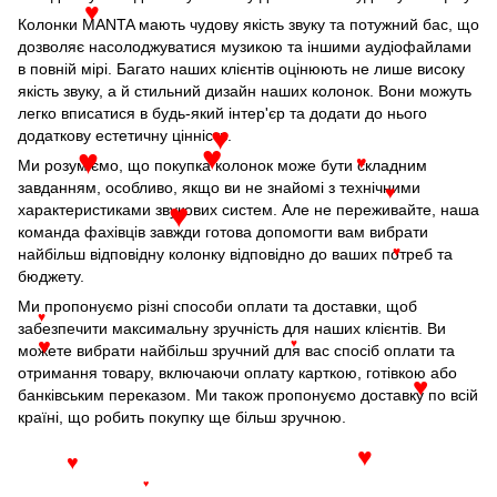
♥
Колонки MANTA мають чудову якість звуку та потужний бас, що
дозволяє насолоджуватися музикою та іншими аудіофайлами
в повній мірі. Багато наших клієнтів оцінюють не лише високу
якість звуку, а й стильний дизайн наших колонок. Вони можуть
легко вписатися в будь-який інтер'єр та додати до нього
♥
додаткову естетичну цінність.
♥
♥
♥
Ми розуміємо, що покупка колонок може бути складним
завданням, особливо, якщо ви не знайомі з технічними
♥
♥
характеристиками звукових систем. Але не переживайте, наша
команда фахівців завжди готова допомогти вам вибрати
найбільш відповідну колонку відповідно до ваших потреб та
♥
бюджету.
Ми пропонуємо різні способи оплати та доставки, щоб
♥
забезпечити максимальну зручність для наших клієнтів. Ви
♥
♥
можете вибрати найбільш зручний для вас спосіб оплати та
отримання товару, включаючи оплату карткою, готівкою або
♥
банківським переказом. Ми також пропонуємо доставку по всій
країні, що робить покупку ще більш зручною.
♥
♥
♥