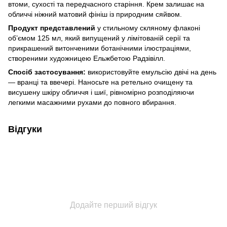
втоми, сухості та передчасного старіння. Крем залишає на
обличчі ніжний матовий фініш із природним сяйвом.
Продукт представлений
у стильному скляному флаконі
об’ємом 125 мл, який випущений у лімітованій серії та
прикрашений витонченими ботанічними ілюстраціями,
створеними художницею Ельжбетою Радзівілл.
Спосіб застосування:
використовуйте емульсію двічі на день
— вранці та ввечері. Наносьте на ретельно очищену та
висушену шкіру обличчя і шиї, рівномірно розподіляючи
легкими масажними рухами до повного вбирання.
Відгуки
Додайте перший відгук