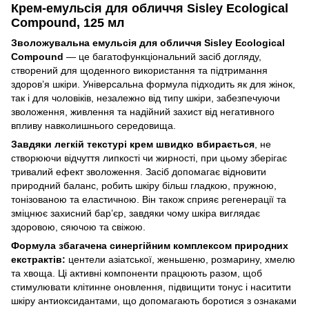
Крем-емульсія для обличчя Sisley Ecological
Compound, 125 мл
Зволожувальна емульсія для обличчя Sisley Ecological
Compound
— це багатофункціональний засіб догляду,
створений для щоденного використання та підтримання
здоров’я шкіри. Універсальна формула підходить як для жінок,
так і для чоловіків, незалежно від типу шкіри, забезпечуючи
зволоження, живлення та надійний захист від негативного
впливу навколишнього середовища.
Завдяки легкій текстурі крем швидко вбирається
, не
створюючи відчуття липкості чи жирності, при цьому зберігає
тривалий ефект зволоження. Засіб допомагає відновити
природний баланс, робить шкіру більш гладкою, пружною,
тонізованою та еластичною. Він також сприяє регенерації та
зміцнює захисний бар’єр, завдяки чому шкіра виглядає
здоровою, сяючою та свіжою.
Формула збагачена синергійним комплексом природних
екстрактів:
центели азіатської, женьшеню, розмарину, хмелю
та хвоща. Ці активні компоненти працюють разом, щоб
стимулювати клітинне оновлення, підвищити тонус і наситити
шкіру антиоксидантами, що допомагають боротися з ознаками