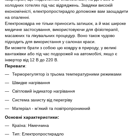
холодних готелях під час відряджень. Завдяки високій
економічністі, електропростирадло допоможе вам заощадити
на опаленні.
Електроковдра не тільки приносить затишок, а й має широке
медичне застосування, використовуючи для фізіотерапії,
масажних та лікувальних процедур. Воно також чудово
підходить для використання у салонах краси.
Ви можете брати з собою цю ковдру в природу, у великі
вантажівки або під час подорожей на автомобілі, якщо є
інвертор від 12 В до 220 В.
Переваги
:
Терморегулятор із трьома температурними режимами
Швидке нагрівання
Світловий індикатор нагрівання
Система захисту від перегріву
Матеріал - м'який та повітропроникний
Основні характеристики:
Країна: Німеччина
Тип: Електропростирадло