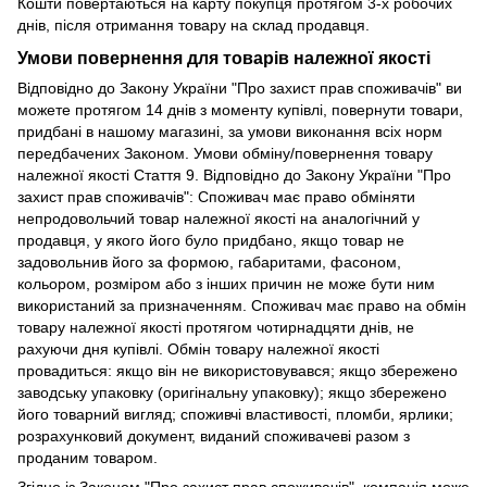
Кошти повертаються на карту покупця протягом 3-х робочих
днів, після отримання товару на склад продавця.
Умови повернення для товарів належної якості
Відповідно до Закону України "Про захист прав споживачів" ви
можете протягом 14 днів з моменту купівлі, повернути товари,
придбані в нашому магазині, за умови виконання всіх норм
передбачених Законом. Умови обміну/повернення товару
належної якості Стаття 9. Відповідно до Закону України "Про
захист прав споживачів": Споживач має право обміняти
непродовольчий товар належної якості на аналогічний у
продавця, у якого його було придбано, якщо товар не
задовольнив його за формою, габаритами, фасоном,
кольором, розміром або з інших причин не може бути ним
використаний за призначенням. Споживач має право на обмін
товару належної якості протягом чотирнадцяти днів, не
рахуючи дня купівлі. Обмін товару належної якості
провадиться: якщо він не використовувався; якщо збережено
заводську упаковку (оригінальну упаковку); якщо збережено
його товарний вигляд; споживчі властивості, пломби, ярлики;
розрахунковий документ, виданий споживачеві разом з
проданим товаром.