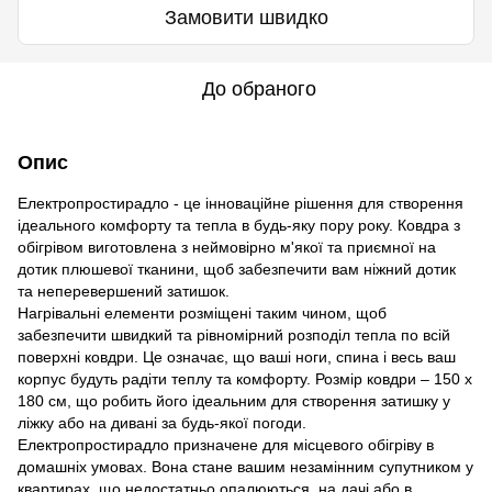
Замовити швидко
До обраного
Опис
Електропростирадло - це інноваційне рішення для створення
ідеального комфорту та тепла в будь-яку пору року. Ковдра з
обігрівом виготовлена ​​з неймовірно м'якої та приємної на
дотик плюшевої тканини, щоб забезпечити вам ніжний дотик
та неперевершений затишок.
Нагрівальні елементи розміщені таким чином, щоб
забезпечити швидкий та рівномірний розподіл тепла по всій
поверхні ковдри. Це означає, що ваші ноги, спина і весь ваш
корпус будуть радіти теплу та комфорту. Розмір ковдри – 150 x
180 см, що робить його ідеальним для створення затишку у
ліжку або на дивані за будь-якої погоди.
Електропростирадло призначене для місцевого обігріву в
домашніх умовах. Вона стане вашим незамінним супутником у
квартирах, що недостатньо опалюються, на дачі або в