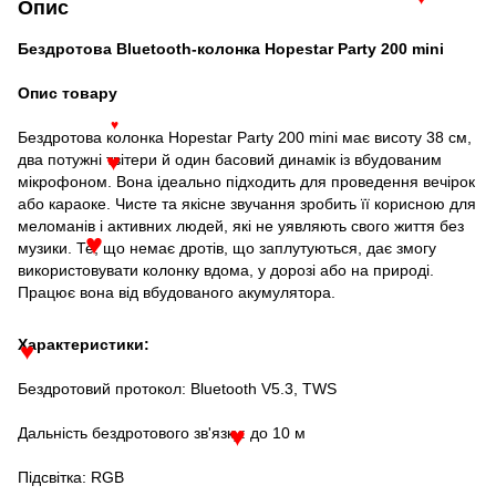
♥
Опис
♥
Бездротова Bluetooth-колонка Hopestar Party 200 mini
Опис товару
Бездротова колонка Hopestar Party 200 mini має висоту 38 см,
♥
два потужні твітери й один басовий динамік із вбудованим
♥
мікрофоном. Вона ідеально підходить для проведення вечірок
або караоке. Чисте та якісне звучання зробить її корисною для
меломанів і активних людей, які не уявляють свого життя без
музики. Те, що немає дротів, що заплутуються, дає змогу
♥
використовувати колонку вдома, у дорозі або на природі.
Працює вона від вбудованого акумулятора.
Характеристики:
♥
Бездротовий протокол: Bluetooth V5.3, TWS
Дальність бездротового зв'язку: до 10 м
♥
Підсвітка: RGB