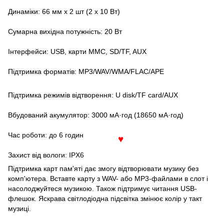
Динаміки: 66 мм x 2 шт (2 x 10 Вт)
Сумарна вихідна потужність: 20 Вт
Інтерфейси: USB, карти MMC, SD/TF, AUX
Підтримка форматів: MP3/WAV/WMA/FLAC/APE
Підтримка режимів відтворення: U disk/TF card/AUX
Вбудований акумулятор: 3000 мА·год (18650 мА·год)
Час роботи: до 6 годин
♥
Захист від вологи: IPX6
Підтримка карт пам'яті дає змогу відтворювати музику без
комп'ютера. Вставте карту з WAV- або MP3-файлами в слот і
насолоджуйтеся музикою. Також підтримує читання USB-
флешок. Яскрава світлодіодна підсвітка змінює колір у такт
музиці.