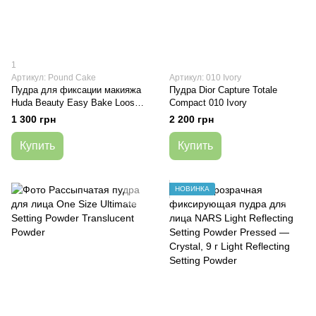
1
Артикул: Pound Cake
Артикул: 010 Ivory
Пудра для фиксации макияжа
Пудра Dior Capture Totale
Huda Beauty Easy Bake Loose
Compact 010 Ivory
Baking and Setting Powder
1 300 грн
2 200 грн
Pound Cake
Купить
Купить
НОВИНКА