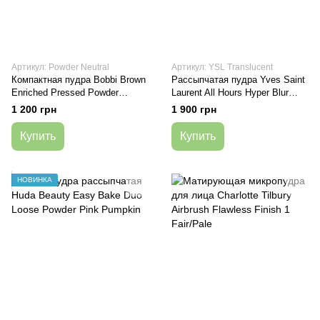
Артикул: Powder Neutral
Артикул: YSL Translucent
Компактная пудра Bobbi Brown
Рассыпчатая пудра Yves Saint
Enriched Pressed Powder
Laurent All Hours Hyper Blur
Neutral, 8 г
Translucent 10 г
1 200 грн
1 900 грн
Купить
Купить
НОВИНКА