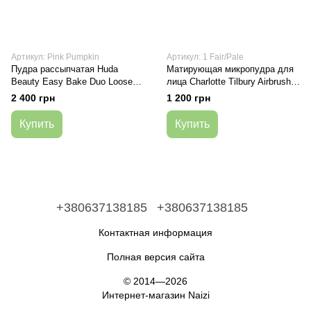
Артикул: Pink Pumpkin
Артикул: 1 Fair/Pale
Пудра рассыпчатая Huda
Матирующая микропудра для
Beauty Easy Bake Duo Loose
лица Charlotte Tilbury Airbrush
Powder Pink Pumpkin 2 x 6,5 г
Flawless Finish 1 Fair/Pale
2 400 грн
1 200 грн
Купить
Купить
+380637138185
+380637138185
Контактная информация
Полная версия сайта
© 2014—2026
Интернет-магазин Naizi