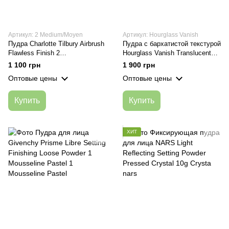
Артикул: 2 Medium/Moyen
Артикул: Hourglass Vanish
Пудра Charlotte Tilbury Airbrush
Пудра с бархатистой текстурой
Flawless Finish 2
Hourglass Vanish Translucent
Medium/Moyen
Light 10,5 г
1 100 грн
1 900 грн
Оптовые цены
Оптовые цены
Купить
Купить
ХИТ