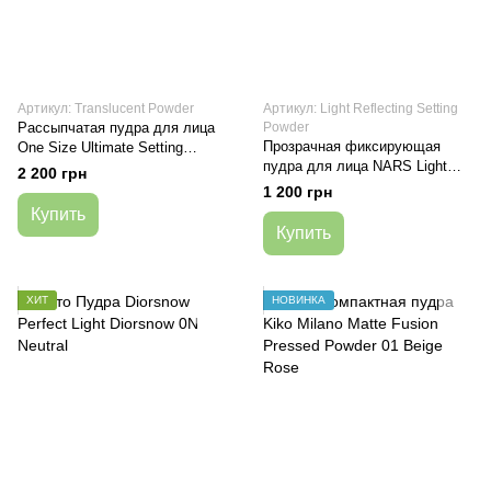
Артикул: Translucent Powder
Артикул: Light Reflecting Setting
Рассыпчатая пудра для лица
Powder
Прозрачная фиксирующая
One Size Ultimate Setting
пудра для лица NARS Light
Powder Translucent
2 200 грн
Reflecting Setting Powder
1 200 грн
Pressed — Crystal, 9 г
Купить
Купить
ХИТ
НОВИНКА