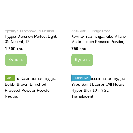
Артикул: Diorsnow 0N Neutral
Артикул: 01 Beige Rose
Пудра Diorsnow Perfect Light,
Компактнаz пудра Kiko Milano
0N Neutral, 12 г
Matte Fusion Pressed Powder,
01 Beige Rose, 12 г
1 200 грн
750 грн
Купить
Купить
ХИТ
НОВИНКА