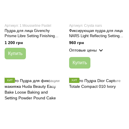
Артикул: 1 Mousseline Pastel
Артикул: Crysta nars
Пудра для лица Givenchy
Фиксирующая пудра для лица
Prisme Libre Setting Finishing
NARS Light Reflecting Setting
Loose Powder 1 Mousseline
Powder Pressed Crystal 10g
1 200 грн
960 грн
Pastel
Оптовые цены
Купить
Купить
ХИТ
ХИТ