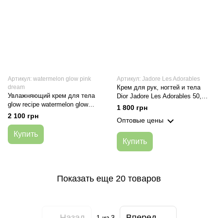
Артикул: watermelon glow pink
Артикул: Jadore Les Adorables
dream
Крем для рук, ногтей и тела
Увлажняющий крем для тела
Dior Jadore Les Adorables 50,
glow recipe watermelon glow
мл
1 800 грн
pink dream body cream 200 мл
2 100 грн
Оптовые цены
Купить
Купить
Показать еще 20 товаров
Назад
Вперед
1
из 3