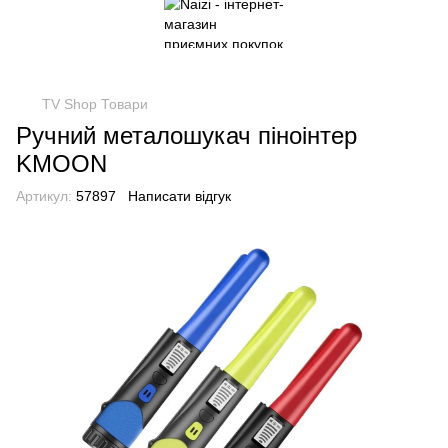
TV Shop Товари
Ручний металошукач піноінтер
KMOON
Артикул:
57897
Написати відгук